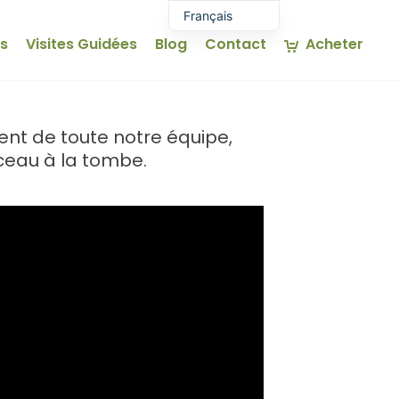
Français
es
Visites Guidées
Blog
Contact
Acheter
Español
Euskara
English (UK)
ent de toute notre équipe,
rceau à la tombe.