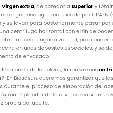
a
virgen extra
, de categoría
superior
y tota
s de origen ecológico certificado por CPAEN
 y se lavan para posteriormente pasar por un
 una centrífuga horizontal con el fin de poder
ete a un centrifugado vertical, para poder re
acena en unos depósitos especiales, y se de
mento de envasado.
th a partir de las olivas, la realizamos
en fr
así? En Biosasun, queremos garantizar que l
 durante el proceso de elaboración del acei
ximo esplendor de la oliva, como si de un z
 propia del aceite.