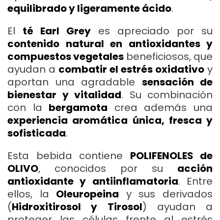
equilibrado y ligeramente ácido
.
El
té Earl Grey
es apreciado por su
contenido natural en antioxidantes y
compuestos vegetales
beneficiosos, que
ayudan a
combatir el estrés oxidativo
y
aportan una agradable
sensación de
bienestar y vitalidad
. Su combinación
con la
bergamota
crea además una
experiencia aromática única, fresca y
sofisticada
.
Esta bebida contiene
POLIFENOLES de
OLIVO
, conocidos por su
acción
antioxidante y antiinflamatoria
. Entre
ellos, la
Oleuropeina
y sus derivados
(
Hidroxitirosol y Tirosol
) ayudan a
proteger las células frente al estrés