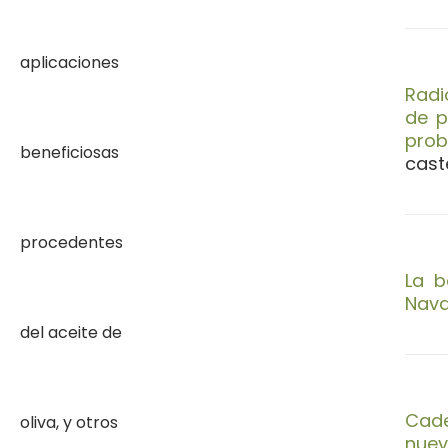
Radi
de p
prob
cast
La b
Nava
Cade
nuev