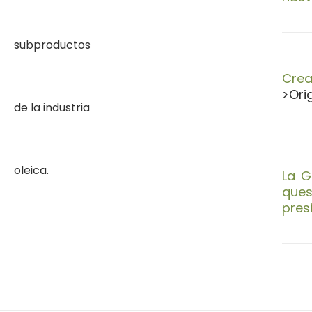
Crea
>Ori
La G
ques
pres