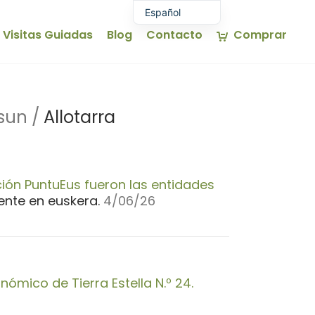
Español
Visitas Guiadas
Blog
Contacto
Comprar
Euskara
English (UK)
Français
sun /
Allotarra
ción PuntuEus fueron las entidades
nte en euskera.
4
/06/26
ómico de Tierra Estella N.º 24.