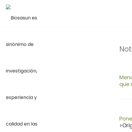
Not
Mend
que 
Pone
>Ori