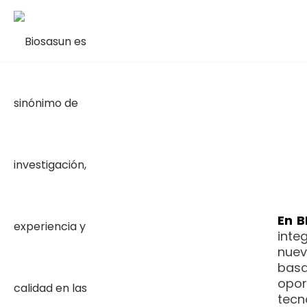
En B
inte
nuev
basa
opor
tecn