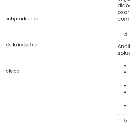
diab
psor
como
Análi
solu