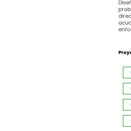
Dis
prob
dire
acuo
enfo
Proy