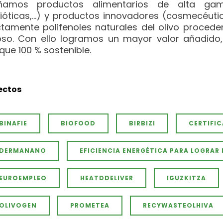
eñamos productos alimentarios de alta gam
ióticas,…) y productos innovadores (cosmecéutic
ctamente polifenoles naturales del olivo proceden
so. Con ello logramos un mayor valor añadido, 
que 100 % sostenible.
ectos
BINAFIE
BIOFOOD
BIRBIZI
CERTIFI
DERMANANO
EFICIENCIA ENERGÉTICA PARA LOGRAR 
EUROEMPLEO
HEATDDELIVER
IGUZKITZA
OLIVOGEN
PROMETEA
RECYWASTEOLHIVA