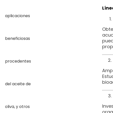
Líne
Obte
acuo
pued
prop
Ampl
Estu
bioa
Inve
orga