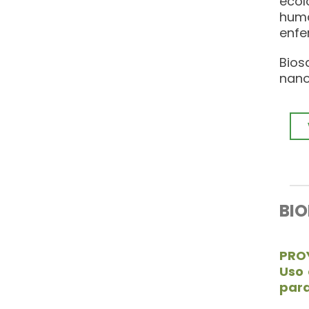
ecol
huma
enfe
Bios
nano
BI
PRO
Uso 
para