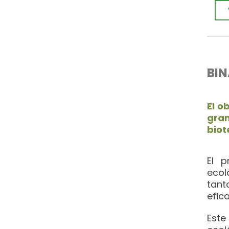
BIN
El o
gran
biot
El p
ecol
tant
efic
Este