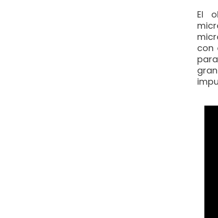
El o
micr
micr
con 
para
gran
impu