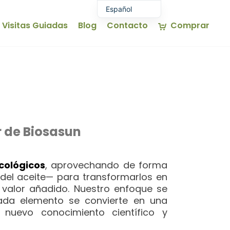
Español
Visitas Guiadas
Blog
Contacto
Comprar
Euskara
English (UK)
Français
vador
or de Biosasun
cológicos
, aprovechando de forma
 del aceite— para transformarlos en
 valor añadido. Nuestro enfoque se
 cada elemento se convierte en una
 nuevo conocimiento científico y