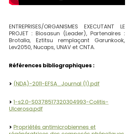
ENTREPRISES/ORGANISMES EXECUTANT LE
PROJET : Biosasun (Leader), Partenaires :
Brotalia, Eztitsu remplaçant Garunkook,
Lev2050, Nucaps, UNAV et CNTA.
Références bibliographiques :
>
(NDA)-2011-EFSA_Journal (1).pdf
>
1-s2.0-S0378517320304993-Colitis-
Ulcerosa.pdf
>
Propriétés antimicrobiennes et
régénératrices des composés phénoliques