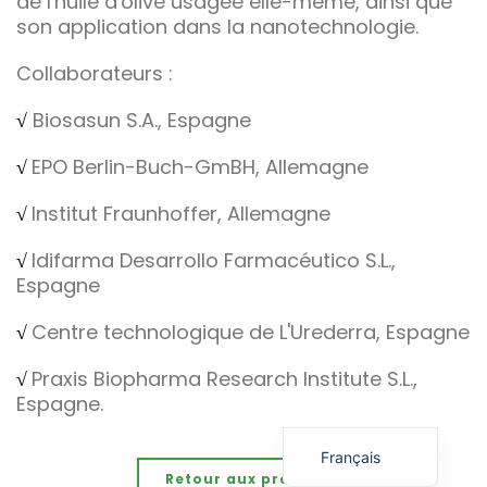
de l'huile d'olive usagée elle-même, ainsi que
son application dans la nanotechnologie.
Collaborateurs :
√
Biosasun S.A., Espagne
√
EPO Berlin-Buch-GmBH, Allemagne
√
Institut Fraunhoffer, Allemagne
√
Idifarma Desarrollo Farmacéutico S.L.,
Espagne
√
Centre technologique de L'Urederra, Espagne
English (UK)
√
Praxis Biopharma Research Institute S.L.,
Euskara
Espagne.
Español
Français
Retour aux projets