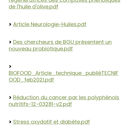
de l'huile d'olive.pdf
>
Article Neurologie-Huiles.pdf
>
Des chercheurs de BGU présentent un
nouveau probiotique.pdf
>
BIOFOOD_Article_technique_publiéTECNIF
OOD_feb2021.pdf
>
Réduction du cancer par les polyphénols
nutritifs-12-03281-v2.pdf
>
Stress oxydatif et diabète.pdf