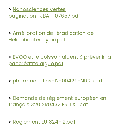
>
Nanosciences vertes
pagination_JBA_107657.pdf
>
Amélioration de l'éradication de
Helicobacter pylori.pdf
>
EVOO et le poisson aident à prévenir la
pancréatite aiguë.pdf
>
pharmaceutics-12-00429-NLC´s.pdf
>
Demande de règlement européen en
français 32012R0432 FR TXT.pdf
>
Règlement EU 324-12.pdf