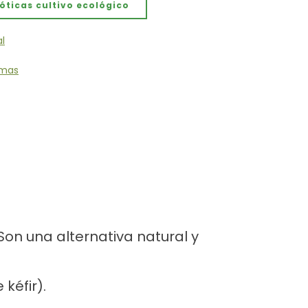
ticas cultivo ecológico
l
iomas
on una alternativa natural y
kéfir).