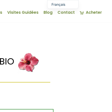
Français
es
Visites Guidées
Blog
Contact
Acheter
Español
Euskara
English (UK)
 BIO