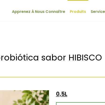
Apprenez À Nous Connaître
Produits
Servic
robiótica sabor HIBISCO
0,5L