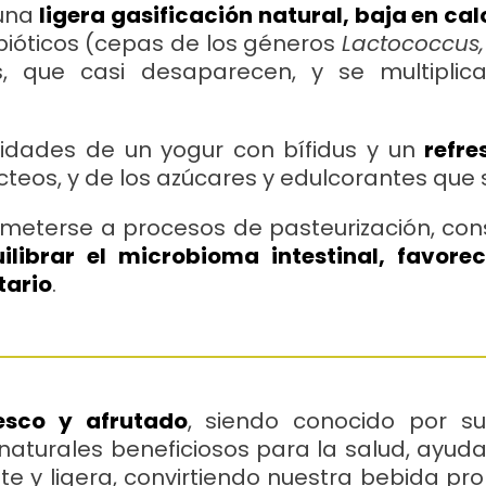
 una
ligera gasificación natural, baja en ca
obióticos (cepas de los géneros
Lactococcus,
, que casi desaparecen, y se multiplic
lidades de un yogur con bífidus y un
refre
ácteos, y de los azúcares y edulcorantes qu
ometerse a procesos de pasteurización, conse
ilibrar el microbioma intestinal, favore
tario
.
esco y afrutado
, siendo conocido por su
naturales beneficiosos para la salud, ayuda 
e y ligera, convirtiendo nuestra bebida pro