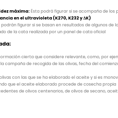
cidez máxima:
Ésta podrá figurar si se acompaña de los
ncia en el ultravioleta (K270, K232 y ΔK)
 podrán figurar si se basan en resultados de algunos de 
do de la cata realizada por un panel de cata oficial
ada:
nformación cierta que considere relevante, como, por eje
la campaña de recogida de las olivas, fecha del comienzo y
 olivas con las que se ha elaborado el aceite y si es mono
cando que el aceite elaborado procede de cosecha propia
dentes de olivos centenarios, de olivos de secano, aceite s