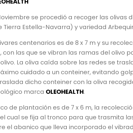
LEOHEALTH
Noviembre se procedió a recoger las olivas d
e Tierra Estella-Navarra) y variedad Arbequi
ivares centenarios es de 8 x 7 m y su recole
on las que se vibran las ramas del olivo pa
olivo. La oliva caída sobre las redes se tra
áximo cuidado a un conteiner, evitando golp
aslada dicho conteiner con la oliva recogida
 ecológico marca
OLEOHEALTH
.
co de plantación es de 7 x 6 m, la recolecci
 el cual se fija al tronco para que trasmita l
re el abanico que lleva incorporado el vibrad