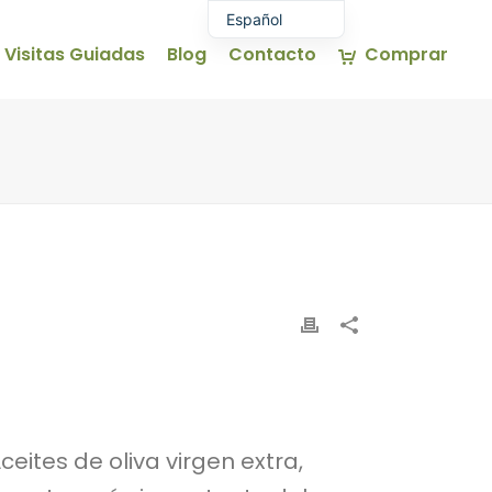
Español
Visitas Guiadas
Blog
Contacto
Comprar
Euskara
English (UK)
Français
eites de oliva virgen extra,