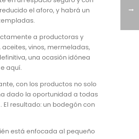
rte en un espacio seguro y con
educido el aforo, y habrá un
ontempladas.
ectamente a productoras y
 aceites, vinos, mermeladas,
efinitiva, una ocasión idónea
e aquí.
nte, con los productos no solo
ha dado la oportunidad a todas
 El resultado: un bodegón con
bién está enfocada al pequeño