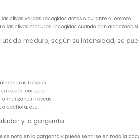
 las olivas verdes recogidas antes o durante el envero
a a las olivas maduras recogidas cuando han alcanzado 
frutado maduro, según su intensidad, se pue
 almendras frescas
esca recién cortada
or a manzanas frescas
, alcachofa, etc.…
paladar y la garganta
ue se nota en la garganta y puede sentirse en toda la boca