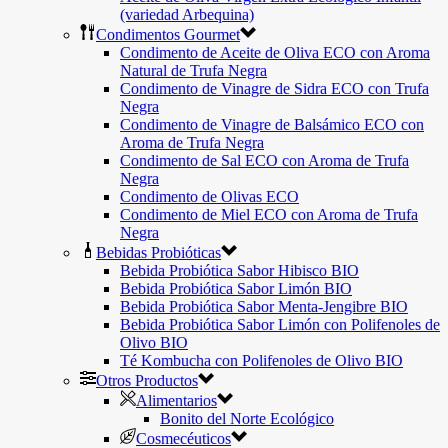
(variedad Arbequina)
Condimentos Gourmet
Condimento de Aceite de Oliva ECO con Aroma
Natural de Trufa Negra
Condimento de Vinagre de Sidra ECO con Trufa
Negra
Condimento de Vinagre de Balsámico ECO con
Aroma de Trufa Negra
Condimento de Sal ECO con Aroma de Trufa
Negra
Condimento de Olivas ECO
Condimento de Miel ECO con Aroma de Trufa
Negra
Bebidas Probióticas
Bebida Probiótica Sabor Hibisco BIO
Bebida Probiótica Sabor Limón BIO
Bebida Probiótica Sabor Menta-Jengibre BIO
Bebida Probiótica Sabor Limón con Polifenoles de
Olivo BIO
Té Kombucha con Polifenoles de Olivo BIO
Otros Productos
Alimentarios
Bonito del Norte Ecológico
Cosmecéuticos