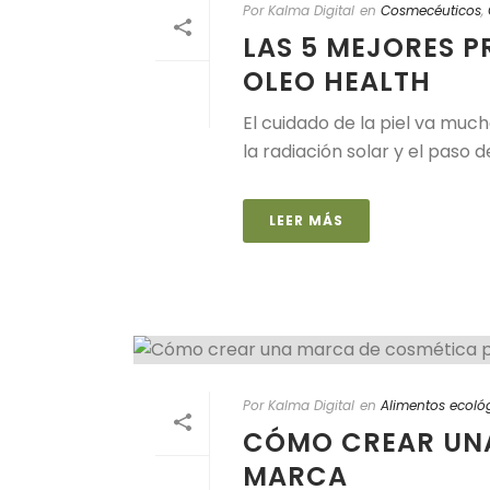
Por Kalma Digital
en
Cosmecéuticos
,
LAS 5 MEJORES P
OLEO HEALTH
El cuidado de la piel va muc
la radiación solar y el paso d
LEER MÁS
Por Kalma Digital
en
Alimentos ecoló
CÓMO CREAR UNA
MARCA