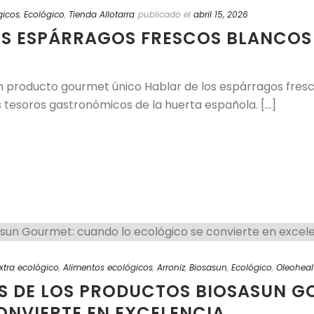
gicos
,
Ecológico
,
Tienda Allotarra
publicado el
abril 15, 2026
LOS ESPÁRRAGOS FRESCOS BLANCOS
 un producto gourmet único Hablar de los espárragos fres
 tesoros gastronómicos de la huerta española. [...]
extra ecológico
,
Alimentos ecológicos
,
Arroniz
,
Biosasun
,
Ecológico
,
Oleoheal
ES DE LOS PRODUCTOS BIOSASUN 
ONVIERTE EN EXCELENCIA