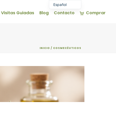
Español
Visitas Guiadas
Blog
Contacto
Comprar
Euskara
English (UK)
Français
INICIO
/
COSMECÉUTICOS