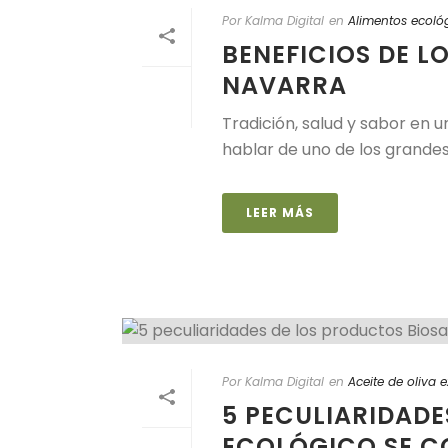
Por Kalma Digital
en
Alimentos ecoló
BENEFICIOS DE 
NAVARRA
Tradición, salud y sabor en
hablar de uno de los grandes
LEER MÁS
Por Kalma Digital
en
Aceite de oliva 
5 PECULIARIDAD
ECOLÓGICO SE C