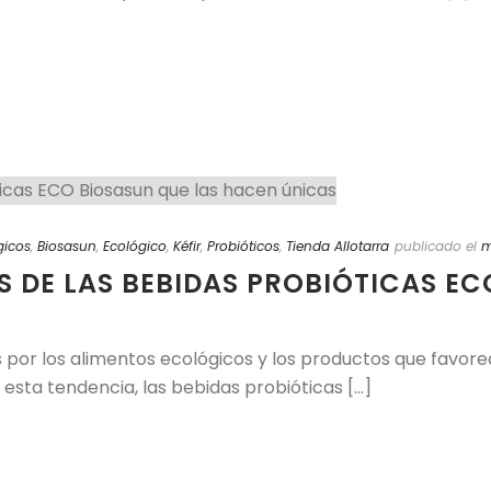
gicos
,
Biosasun
,
Ecológico
,
Kéfir
,
Probióticos
,
Tienda Allotarra
publicado el
m
S DE LAS BEBIDAS PROBIÓTICAS EC
és por los alimentos ecológicos y los productos que favor
sta tendencia, las bebidas probióticas [...]