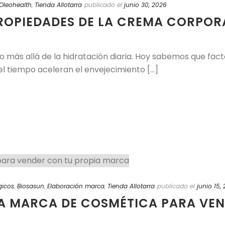
Oleohealth
,
Tienda Allotarra
publicado el
junio 30, 2026
ROPIEDADES DE LA CREMA CORPORA
ho más allá de la hidratación diaria. Hoy sabemos que fac
el tiempo aceleran el envejecimiento [...]
gicos
,
Biosasun
,
Elaboración marca
,
Tienda Allotarra
publicado el
junio 15,
 MARCA DE COSMÉTICA PARA VEN